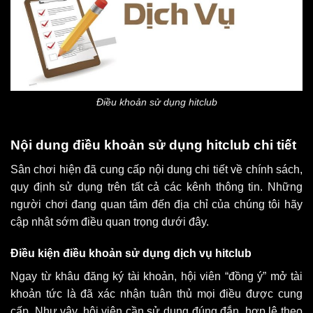
Điều khoản sử dụng hitclub
Nội dung điều khoản sử dụng hitclub chi tiết
Sân chơi hiện đã cung cấp nội dung chi tiết về chính sách,
quy định sử dụng trên tất cả các kênh thông tin. Những
người chơi đang quan tâm đến địa chỉ của chúng tôi hãy
cập nhật sớm điều quan trọng dưới đây.
Điều kiện điều khoản sử dụng dịch vụ hitclub
Ngay từ khâu đăng ký tài khoản, hội viên “đồng ý” mở tài
khoản tức là đã xác nhận tuân thủ mọi điều được cung
cấp. Như vậy, hội viên cần sử dụng đúng đắn, hợp lệ theo