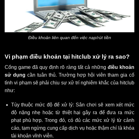
Điều khoản liên quan đến việc nạp/rút tiền
Vi phạm điều khoản tại hitclub xử lý ra sao?
Cổng game đã quy định rõ ràng tất cả những
điều khoản
sử dụng
cần tuân thủ. Trường hợp hội viên tham gia cố
tình vi phạm sẽ phải chịu sự xử trí nghiêm khắc của hitclub
như:
Tùy thuộc mức độ để xử lý: Sân chơi sẽ xem xét mức
độ nặng nhẹ hoặc từ thiệt hại gây ra để đưa ra mức
phạt phù hợp. Trong đó, có đủ các mức xử lý từ cảnh
cáo, tạm ngừng cung cấp dịch vụ hoặc thậm chí là khóa
tài khoản vĩnh viễn.