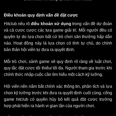
Điều khoản quy định vấn đề đặt cược
Hitclub nêu rõ
điều khoản sử dụng
trong vấn đề dự đoán
và cá cược cược các tựa game giải trí. Mỗi người đều có
quyền tự do lựa chọn bất cứ trò chơi săn thưởng hấp dẫn
nào. Hoạt động này là lựa chọn có tính tự chủ, do chính
bản thân hội viên tự đưa ra quyết định.
Mỗi trò chơi, sảnh game sẽ quy định rõ ràng về luật chơi,
quy tắc đặt cược tối thiểu/ tối đa. Người tham gia trước khi
chính thức nhập cuộc cần tìm hiểu một cách kỹ lưỡng.
Hội viên nên nắm bắt chính xác thông tin, phân tích và lựa
chọn kỹ lưỡng trước khi đưa ra quyết định cuối cùng. cổng
game hitclub có quyền hủy bỏ kết quả đặt cược trường
hợp phát hiện ra hành vi gian lận của người chơi.