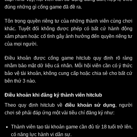
đúng những gì cổng game đã đề ra.
Tôn trọng quyền riêng tư của những thành viên cùng chơi
khác. Tuyệt đối không được phép có bất cứ hành động
xâm phạm hoặc cố tình gây ảnh hưởng đến quyền riêng tư
của mọi người.
Điều khoản được cổng game hitclub quy định rõ ràng
nhằm bảo mật dữ liệu cá nhân. Mỗi hội viên cần có ý thức
bảo vệ tài khoản, không cung cấp hoặc chia sẻ cho bất cứ
bên thứ 3 nào.
Điều khoản khi đăng ký thành viên
hitclub
Theo quy định hitclub về
điều khoản sử dụng
, người
chơi sẽ phải đáp ứng một vài tiêu chí đăng ký như:
Thành viên tạo tài khoản game cần đủ từ 18 tuổi trở lên,
có năng lực hành vi dân sự.