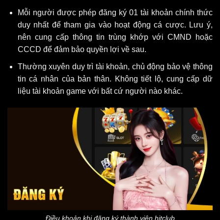
Mỗi người được phép đăng ký 01 tài khoản chính thức
duy nhất để tham gia vào hoạt động cá cược. Lưu ý,
nên cung cấp thông tin trùng khớp với CMND hoặc
CCCD để đảm bảo quyền lợi về sau.
Thường xuyên duy trì tài khoản, chủ động bảo vệ thông
tin cá nhân của bản thân. Không tiết lộ, cung cấp dữ
liệu tài khoản game với bất cứ người nào khác.
Điều khoản khi đăng ký thành viên hitclub