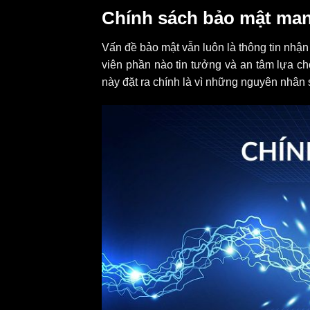
Chính sách bảo mật mang
Vấn đề bảo mật vẫn luôn là thông tin nhận 
viên phần nào tin tưởng và an tâm lựa c
này đặt ra chính là vì những nguyên nhân 