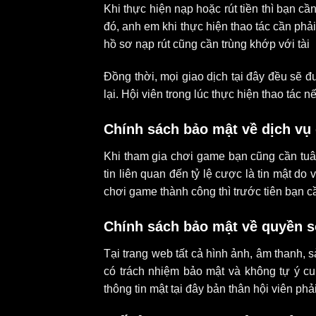
Khi thực hiện nạp hoặc rút tiền thì bạn cầ
đó, anh em khi thực hiện thao tác cần ph
hồ sơ nạp rút cũng cần trùng khớp với tài
Đồng thời, mọi giao dịch tại đây đều sẽ đ
lại. Hội viên trong lúc thực hiện thao tác 
Chính sách bảo mật về dịch vụ
Khi tham gia chơi game bạn cũng cần tuân
tin liên quan đến tỷ lệ cược là tin mật d
chơi game thành công thì trước tiên bạn c
Chính sách bảo mật về quyền 
Tại trang web tất cả hình ảnh, âm thanh,
có trách nhiệm bảo mật và không tự ý c
thông tin mật tại đây bản thân hội viên ph