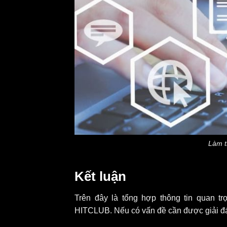
Làm t
Kết luận
Trên đây là tổng hợp thông tin quan t
HITCLUB. Nếu có vấn đề cần được giải đáp