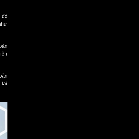
g đó
 như
hoàn
viên
 bản
 lai