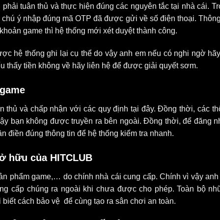
n phải tuân thủ và thực hiện đúng các nguyên tắc tại nhà cái. T
ải chú ý nhập đúng mã OTP đã được gửi về số điện thoại. Thông
 khoản game thì hệ thống mới xét duyệt thành công.
ược hệ thống ghi lại cụ thể do vậy anh em nếu có nghi ngờ hãy
nếu thấy tiền không về hãy liên hệ để được giải quyết sơm.
 game
 thủ và chấp nhận với các quy định tại đây. Đồng thời, các t
o vậy bạn không được truyền ra bên ngoài. Đồng thời, để đăng 
ần điền đúng thông tin để hệ thống kiểm tra nhanh.
sở hữu của HITCLUB
 sản phẩm game,… do chính nhà cái cung cấp. Chính vì vậy an
ung cấp chúng ra ngoài khi chưa được cho phép. Toàn bộ nh
ải biết cách bảo vệ để cùng tạo ra sân chơi an toàn.