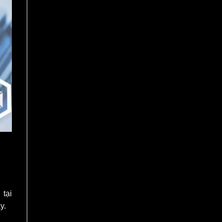
 tại
y.